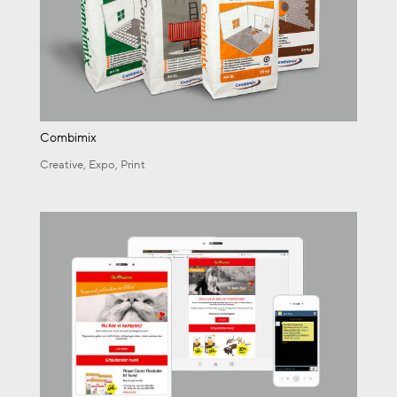
Combimix
Creative
,
Expo
,
Print