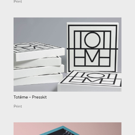
Print
Totême – Presskit
Print