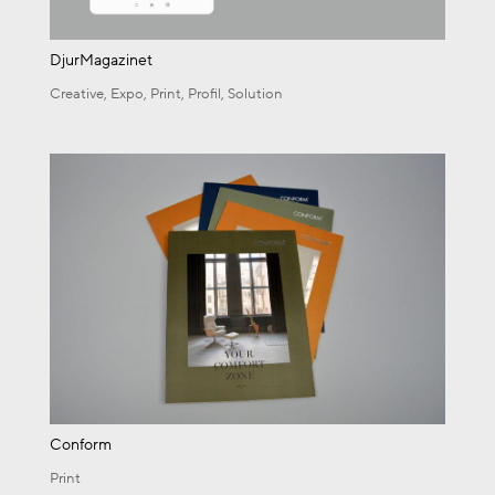
DjurMagazinet
Creative
,
Expo
,
Print
,
Profil
,
Solution
Conform
Print