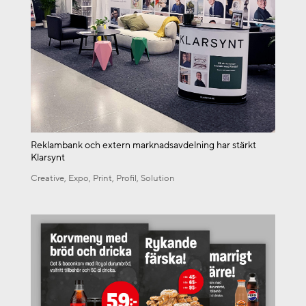
Reklambank och extern marknadsavdelning har stärkt
Klarsynt
Creative
,
Expo
,
Print
,
Profil
,
Solution