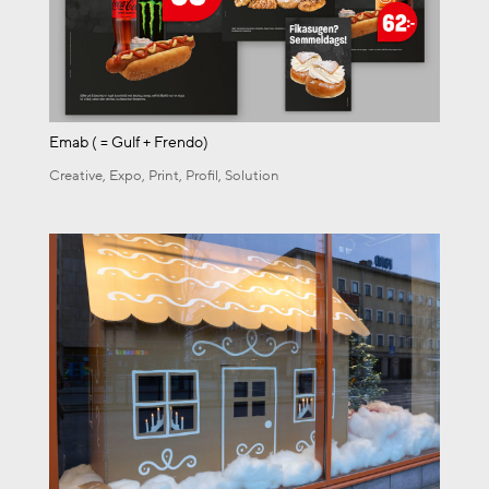
Emab ( = Gulf + Frendo)
Creative
,
Expo
,
Print
,
Profil
,
Solution