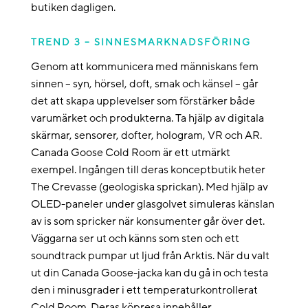
butiken dagligen.
TREND 3 – SINNESMARKNADSFÖRING
Genom att kommunicera med människans fem
sinnen – syn, hörsel, doft, smak och känsel – går
det att skapa upplevelser som förstärker både
varumärket och produkterna. Ta hjälp av digitala
skärmar, sensorer, dofter, hologram, VR och AR.
Canada Goose Cold Room är ett utmärkt
exempel. Ingången till deras konceptbutik heter
The Crevasse (geologiska sprickan). Med hjälp av
OLED-paneler under glasgolvet simuleras känslan
av is som spricker när konsumenter går över det.
Väggarna ser ut och känns som sten och ett
soundtrack pumpar ut ljud från Arktis. När du valt
ut din Canada Goose-jacka kan du gå in och testa
den i minusgrader i ett temperaturkontrollerat
Cold Room. Deras köpresa innehåller