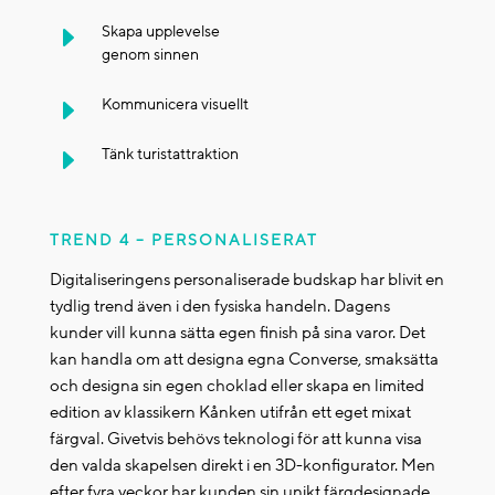
E
Skapa upplevelse
genom sinnen
E
Kommunicera visuellt
E
Tänk turistattraktion
TREND 4 – PERSONALISERAT
Digitaliseringens personaliserade budskap har blivit en
tydlig trend även i den fysiska handeln. Dagens
kunder vill kunna sätta egen finish på sina varor. Det
kan handla om att designa egna Converse, smaksätta
och designa sin egen choklad eller skapa en limited
edition av klassikern Kånken utifrån ett eget mixat
färgval. Givetvis behövs teknologi för att kunna visa
den valda skapelsen direkt i en 3D-konfigurator. Men
efter fyra veckor har kunden sin unikt färgdesignade