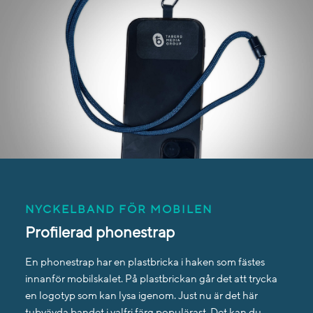
NYCKELBAND FÖR MOBILEN
Profilerad phonestrap
En phonestrap har en plastbricka i haken som fästes
innanför mobilskalet. På plastbrickan går det att trycka
en logotyp som kan lysa igenom. Just nu är det här
tubvävda bandet i valfri färg populärast. Det kan du