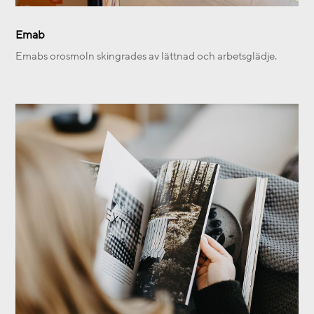
Emab
Emabs orosmoln skingrades av lättnad och arbetsglädje.