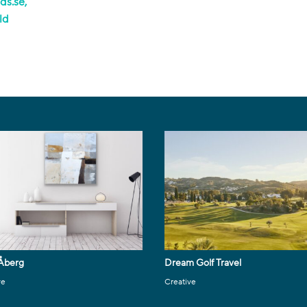
ds.se,
ld
Åberg
Dream Golf Travel
ve
Creative