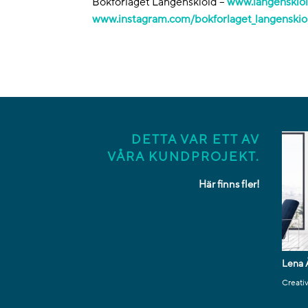
Bokförlaget Langenskiöld –
www.langenskiol
www.instagram.com/bokforlaget_langenskio
DETTA VAR ETT AV
VÅRA KUNDPROJEKT.
Här finns fler!
Lena 
Creati