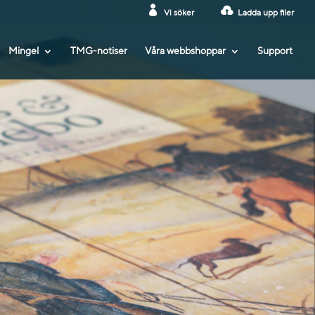
Vi söker
Ladda upp filer
Mingel
TMG-notiser
Våra webbshoppar
Support