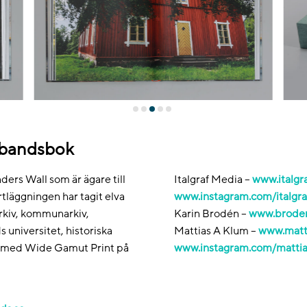
dbandsbok
Anders Wall som är ägare till
Italgraf Media –
www.italgr
tläggningen har tagit elva
www.instagram.com/italgr
arkiv, kommunarkiv,
Karin Brodén –
www.brode
s universitet, historiska
Mattias A Klum –
www.matt
ckt med Wide Gamut Print på
www.instagram.com/mattias