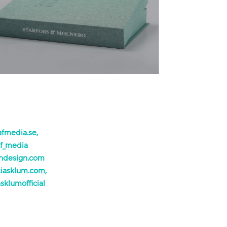
afmedia.se,
af_media
ndesign.com
iasklum.com,
klumofficial