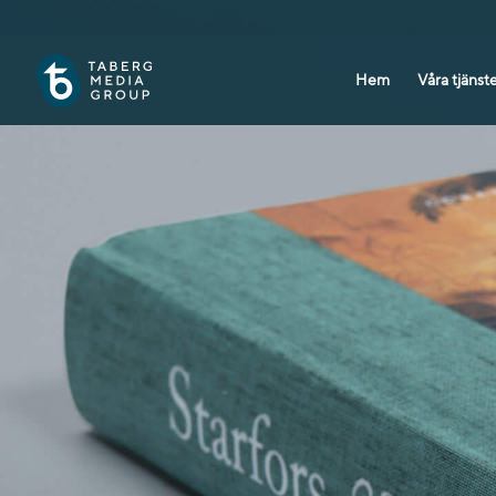
Hem
Våra tjäns