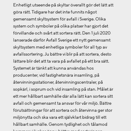
Enhetligt utseende på skyltar överallt gör det lätt att
göra rätt. Tidigare har det inte funnits något
gemensamt skyltsystem för avfall i Sverige. Olika
system och symboler på olika platser har gjort det
förvillande och svårt att sortera rätt. Den 1 juli 2020
lanserade därför Avfall Sverige ett nytt gemensamt
skyltsystem med enhetliga symboler för all typ av
avfallssortering. Ju bättre vi blir på att sortera, desto
lättare blir det att ta vara på avfallet på ett bra sätt.
Systemet är tänkt att kunna användas hos
producenter, vid fastighetsnära insamling, på
återvinningsstationer, återvinningscentraler, på
sopkärl, i soprum och vid insamling på stan. Målet är
ett mer hållbart samhälle där alla lätt kan sortera sitt
avfall och gemensamt ta ansvar för vår miljö. Bättre
förutsättningar för att sortera och återvinna ger stor
miljönytta och ska vara ett självklart bidrag till ett
hållbart samhälle. Genom tydlighet och tålamod