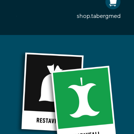
shop.tabergmediagroup.se