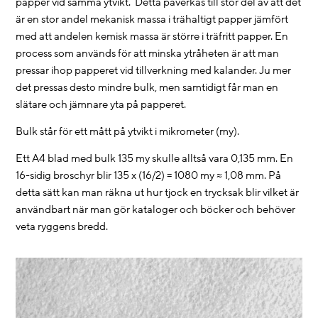
papper vid samma ytvikt. Detta påverkas till stor del av att det
är en stor andel mekanisk massa i trähaltigt papper jämfört
med att andelen kemisk massa är större i träfritt papper. En
process som används för att minska ytråheten är att man
pressar ihop papperet vid tillverkning med kalander. Ju mer
det pressas desto mindre bulk, men samtidigt får man en
slätare och jämnare yta på papperet.
Bulk står för ett mått på ytvikt i mikrometer (my).
Ett A4 blad med bulk 135 my skulle alltså vara 0,135 mm. En
16-sidig broschyr blir 135 x (16/2) = 1080 my ≈ 1,08 mm. På
detta sätt kan man räkna ut hur tjock en trycksak blir vilket är
användbart när man gör kataloger och böcker och behöver
veta ryggens bredd.