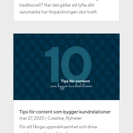
traditionell? När det gäller att lyfta ditt
varumärke har förpackningen stor kraft.
Tips för content som bygger kundrelationer
mar 27, 2025
|
Creative
,
Nyheter
För att fånga uppmärksamhet och driva