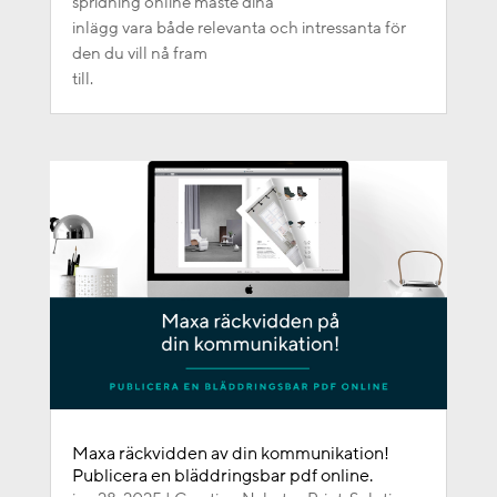
spridning online måste dina
inlägg vara både relevanta och intressanta för
den du vill nå fram
till.
Maxa räckvidden av din kommunikation!
Publicera en bläddringsbar pdf online.