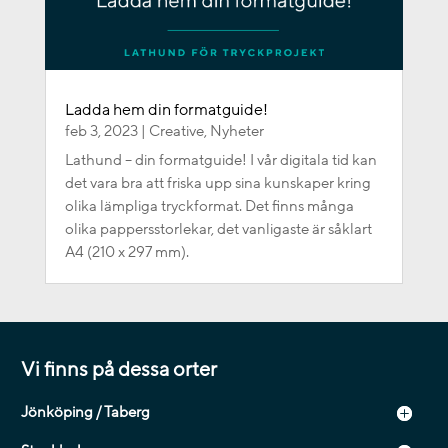
Ladda hem din formatguide!
feb 3, 2023
|
Creative
,
Nyheter
Lathund – din formatguide! I vår digitala tid kan
det vara bra att friska upp sina kunskaper kring
olika lämpliga tryckformat. Det finns många
olika pappersstorlekar, det vanligaste är såklart
A4 (210 x 297 mm).
Vi finns på dessa orter
Jönköping / Taberg