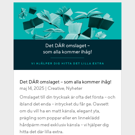
Det DÄR omslaget – som alla kommer ihåg!
maj 14, 2025
|
Creative
,
Nyheter
Omslaget till din trycksak är ofta det första – och
ibland det enda – intrycket du får ge. Oavsett
om du vill ha en matt känsla, elegant yta,
prägling som poppar eller en linneklädd
hårdpärm med exklusiv känsla – vi hjälper dig
hitta det där lilla extra.