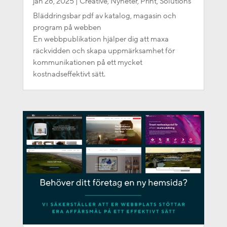
jan 28, 2025
|
Creative
,
Nyheter
,
Print
,
Solutions
Bläddringsbar pdf av katalog, magasin och
program på webben
En webbpublikation hjälper dig att maxa
räckvidden och skapa uppmärksamhet för
kommunikationen på ett mycket
kostnadseffektivt sätt.