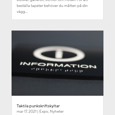
beställa tapeter behöver du måtten på din
vägg...
Taktila punkskriftskyltar
mar 17, 2021
|
Expo
,
Nyheter