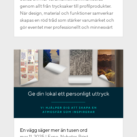
genom allt från trycksaker till profilprodukter.
När design, material och funktioner samverkar
skapas en röd tråd som stärker varumärket och
gör eventet mer professionellt och minnesvärt
En vägg säger mer än tusen ord
mar 11, 2025
|
Expo
,
Nyheter
,
Print