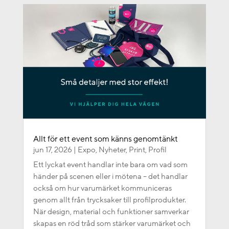
Allt för ett event som känns genomtänkt
jun 17, 2026
|
Expo
,
Nyheter
,
Print
,
Profil
Ett lyckat event handlar inte bara om vad som
händer på scenen eller i mötena – det handlar
också om hur varumärket kommuniceras
genom allt från trycksaker till profilprodukter.
När design, material och funktioner samverkar
skapas en röd tråd som stärker varumärket och