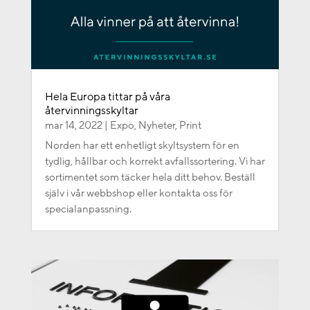
Hela Europa tittar på våra
återvinningsskyltar
mar 14, 2022
|
Expo
,
Nyheter
,
Print
Norden har ett enhetligt skyltsystem för en
tydlig, hållbar och korrekt avfallssortering. Vi har
sortimentet som täcker hela ditt behov. Beställ
själv i vår webbshop eller kontakta oss för
specialanpassning.