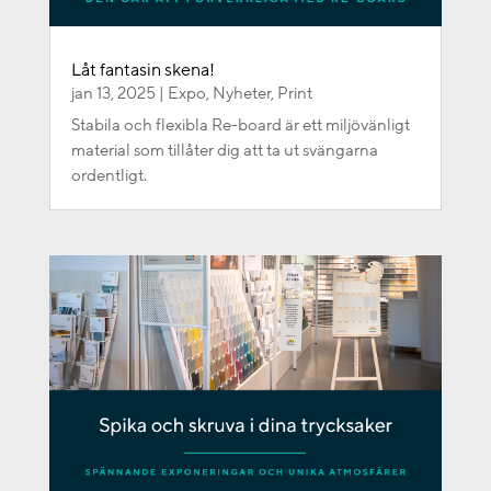
Låt fantasin skena!
jan 13, 2025
|
Expo
,
Nyheter
,
Print
Stabila och flexibla Re-board är ett miljövänligt
material som tillåter dig att ta ut svängarna
ordentligt.