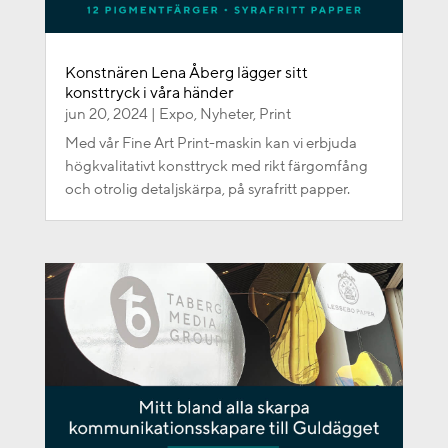
Konstnären Lena Åberg lägger sitt
konsttryck i våra händer
jun 20, 2024
|
Expo
,
Nyheter
,
Print
Med vår Fine Art Print-maskin kan vi erbjuda
högkvalitativt konsttryck med rikt färgomfång
och otrolig detaljskärpa, på syrafritt papper.