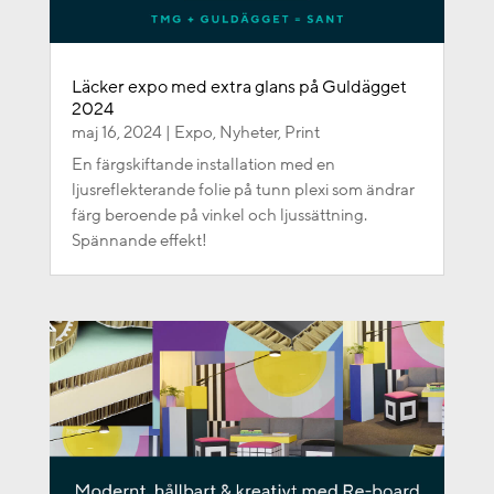
Läcker expo med extra glans på Guldägget
2024
maj 16, 2024
|
Expo
,
Nyheter
,
Print
En färgskiftande installation med en
ljusreflekterande folie på tunn plexi som ändrar
färg beroende på vinkel och ljussättning.
Spännande effekt!