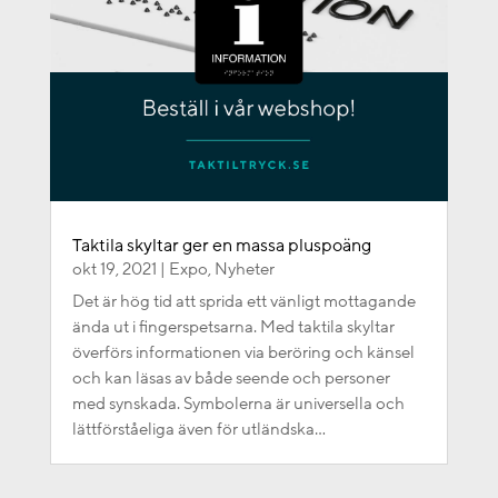
Taktila skyltar ger en massa pluspoäng
okt 19, 2021
|
Expo
,
Nyheter
Det är hög tid att sprida ett vänligt mottagande
ända ut i fingerspetsarna. Med taktila skyltar
överförs informationen via beröring och känsel
och kan läsas av både seende och personer
med synskada. Symbolerna är universella och
lättförståeliga även för utländska...