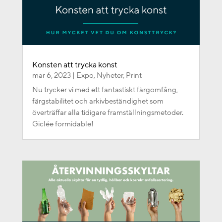
Konsten att trycka konst
mar 6, 2023
|
Expo
,
Nyheter
,
Print
Nu trycker vi med ett fantastiskt färgomfång,
färgstabilitet och arkivbeständighet som
överträffar alla tidigare framställningsmetoder.
Giclée formidable!