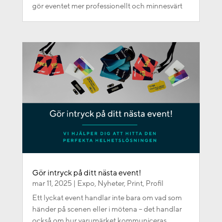
gör eventet mer professionellt och minnesvärt
Gör intryck på ditt nästa event!
mar 11, 2025
|
Expo
,
Nyheter
,
Print
,
Profil
Ett lyckat event handlar inte bara om vad som
händer på scenen eller i mötena – det handlar
också om hur varumärket kommuniceras