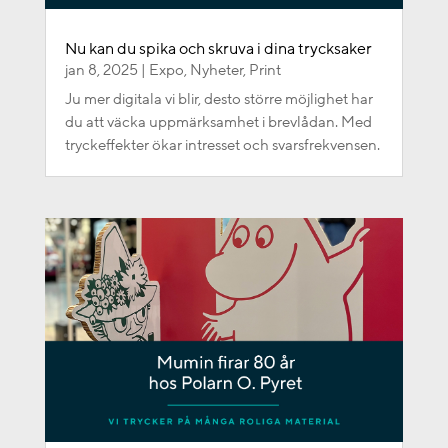
Nu kan du spika och skruva i dina trycksaker
jan 8, 2025
|
Expo
,
Nyheter
,
Print
Ju mer digitala vi blir, desto större möjlighet har
du att väcka uppmärksamhet i brevlådan. Med
tryckeffekter ökar intresset och svarsfrekvensen.