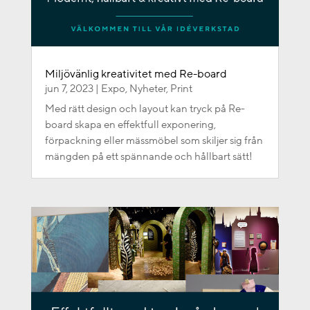
Miljövänlig kreativitet med Re-board
jun 7, 2023
|
Expo
,
Nyheter
,
Print
Med rätt design och layout kan tryck på Re-
board skapa en effektfull exponering,
förpackning eller mässmöbel som skiljer sig från
mängden på ett spännande och hållbart sätt!