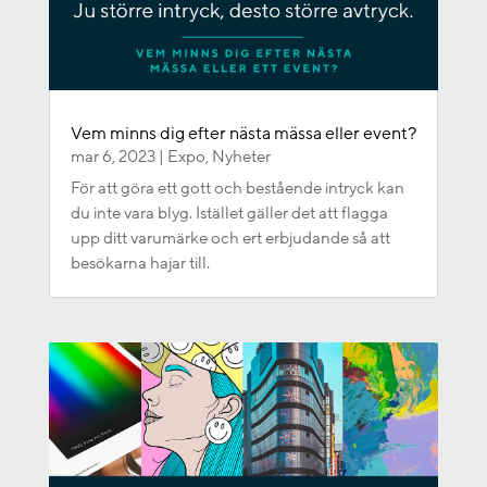
Vem minns dig efter nästa mässa eller event?
mar 6, 2023
|
Expo
,
Nyheter
För att göra ett gott och bestående intryck kan
du inte vara blyg. Istället gäller det att flagga
upp ditt varumärke och ert erbjudande så att
besökarna hajar till.