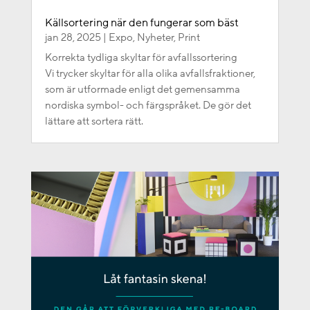
Källsortering när den fungerar som bäst
jan 28, 2025
|
Expo
,
Nyheter
,
Print
Korrekta tydliga skyltar för avfallssortering
Vi trycker skyltar för alla olika avfallsfraktioner,
som är utformade enligt det gemensamma
nordiska symbol- och färgspråket. De gör det
lättare att sortera rätt.