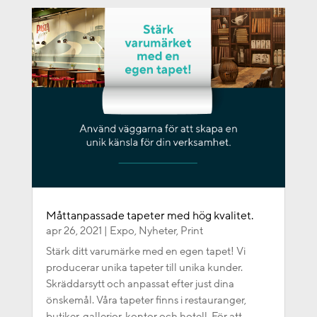
Måttanpassade tapeter med hög kvalitet.
apr 26, 2021
|
Expo
,
Nyheter
,
Print
Stärk ditt varumärke med en egen tapet! Vi
producerar unika tapeter till unika kunder.
Skräddarsytt och anpassat efter just dina
önskemål. Våra tapeter finns i restauranger,
butiker, gallerior, kontor och hotell. För att