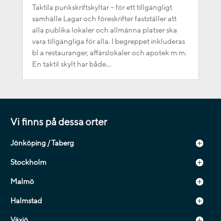
Taktila punkskriftskyltar – för ett tillgängligt
samhälle Lagar och föreskrifter fastställer att
alla publika lokaler och allmänna platser ska
vara tillgängliga för alla. I begreppet inkluderas
bl a restauranger, affärslokaler och apotek m m.
En taktil skylt har både...
Vi finns på dessa orter
Jönköping / Taberg
Stockholm
Malmö
Halmstad
Växjö