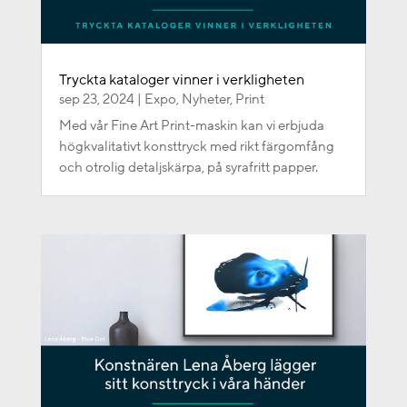
Tryckta kataloger vinner i verkligheten
sep 23, 2024
|
Expo
,
Nyheter
,
Print
Med vår Fine Art Print-maskin kan vi erbjuda
högkvalitativt konsttryck med rikt färgomfång
och otrolig detaljskärpa, på syrafritt papper.