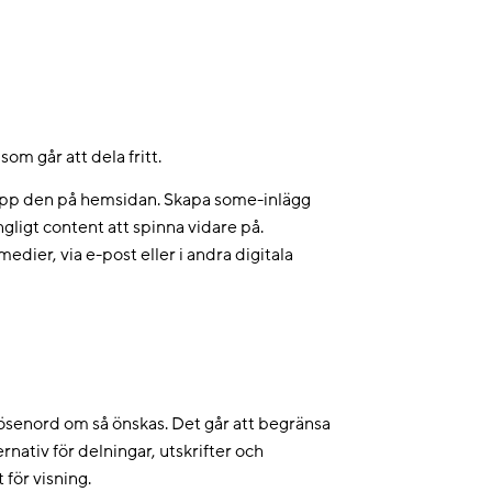
om går att dela fritt.
g upp den på hemsidan. Skapa some-inlägg
ngligt content att spinna vidare på.
edier, via e-post eller i andra digitala
lösenord om så önskas. Det går att begränsa
rnativ för delningar, utskrifter och
för visning.