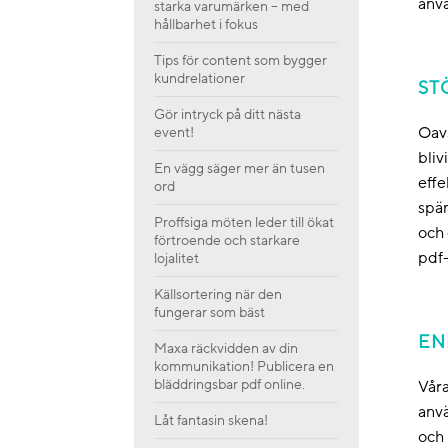
anvä
starka varumärken – med
hållbarhet i fokus
Tips för content som bygger
kundrelationer
ST
Gör intryck på ditt nästa
Oavs
event!
bliv
En vägg säger mer än tusen
effe
ord
spän
Proffsiga möten leder till ökat
och 
förtroende och starkare
pdf-
lojalitet
Källsortering när den
fungerar som bäst
EN
Maxa räckvidden av din
kommunikation! Publicera en
bläddringsbar pdf online.
Våra
anvä
Låt fantasin skena!
och 