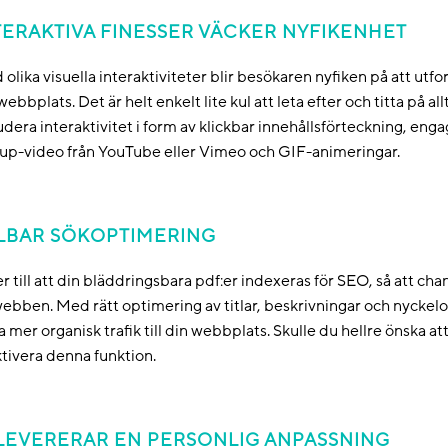
TERAKTIVA FINESSER VÄCKER NYFIKENHET
olika visuella interaktiviteter blir besökaren nyfiken på att utfor
webbplats. Det är helt enkelt lite kul att leta efter och titta på al
udera interaktivitet i form av klickbar innehållsförteckning, en
up-video från YouTube eller Vimeo och GIF-animeringar.
LBAR SÖKOPTIMERING
er till att din bläddringsbara pdf:er indexeras för SEO, så att cha
ebben. Med rätt optimering av titlar, beskrivningar och nyckelor
a mer organisk trafik till din webbplats. Skulle du hellre önska att
tivera denna funktion.
 LEVERERAR EN PERSONLIG ANPASSNING