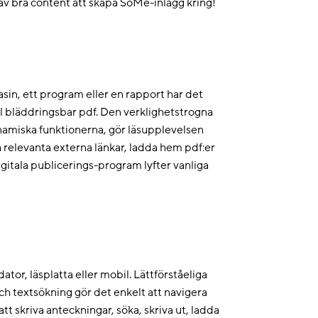
v bra content att skapa SoMe-inlägg kring!
in, ett program eller en rapport har det
al bläddringsbar pdf. Den verklighetstrogna
ynamiska funktionerna, gör läsupplevelsen
å relevanta externa länkar, ladda hem pdf:er
igitala publicerings-program lyfter vanliga
ator, läsplatta eller mobil. Lättförståeliga
h textsökning gör det enkelt att navigera
tt skriva anteckningar, söka, skriva ut, ladda