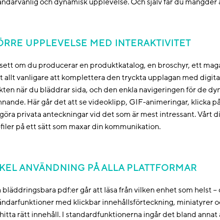
ndarvänlig och dynamisk upplevelse. Och själv får du mängder a
ÖRRE UPPLEVELSE MED INTERAKTIVITET
ett om du producerar en produktkatalog, en broschyr, ett magas
it allt vanligare att komplettera den tryckta upplagan med digit
kten när du bläddrar sida, och den enkla navigeringen för de d
nande. Här går det att se videoklipp, GIF-animeringar, klicka p
göra privata anteckningar vid det som är mest intressant. Vårt d
filer på ett sätt som maxar din kommunikation.
KEL ANVÄNDNING PÅ ALLA PLATTFORMAR
 bläddringsbara pdf:er går att läsa från vilken enhet som helst – d
ndarfunktioner med klickbar innehållsförteckning, miniatyrer oc
hitta rätt innehåll. I standardfunktionerna ingår det bland annat a