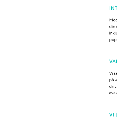
IN
Med 
din 
inkl
pop
VA
Vi s
på w
driv
avak
VI