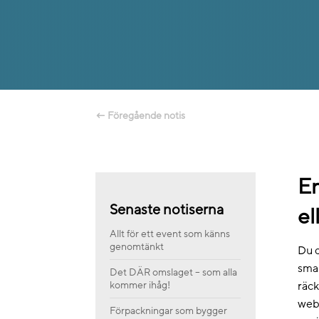
←
Föregående notis
En
Senaste notiserna
el
Allt för ett event som känns
genomtänkt
Du d
smar
Det DÄR omslaget – som alla
kommer ihåg!
räck
webb
Förpackningar som bygger