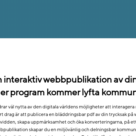
 interaktiv webbpublikation av din
ler program kommer lyfta kommun
rar väl nytta av den digitala världens möjligheter att interag
t drag är att publicera en bläddringsbar pdf av din trycksak p
vidden, skapa uppmärksamhet och öka konverteringarna, på ett
publikation skapar du en miljövänlig och delningsbar kommunik