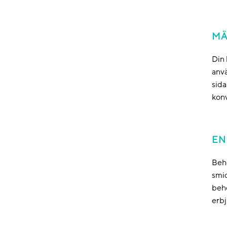
MÄ
Din 
anvä
sida
kon
EN
Behö
smid
behö
erb