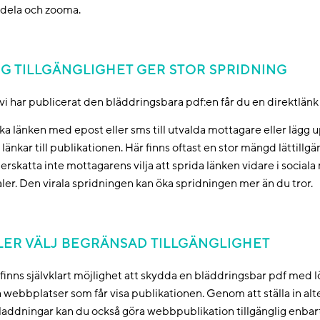
 dela och zooma.
G TILLGÄNGLIGHET GER STOR SPRIDNING
vi har publicerat den bläddringsbara pdf:en får du en direktlänk s
ka länken med epost eller sms till utvalda mottagare eller läg
länkar till publikationen. Här finns oftast en stor mängd lättillgä
rskatta inte mottagarens vilja att sprida länken vidare i sociala m
ler. Den virala spridningen kan öka spridningen mer än du tror.
LER VÄLJ BEGRÄNSAD TILLGÄNGLIGHET
finns självklart möjlighet att skydda en bläddringsbar pdf med 
a webbplatser som får visa publikationen. Genom att ställa in alte
addningar kan du också göra webbpublikation tillgänglig enbart 