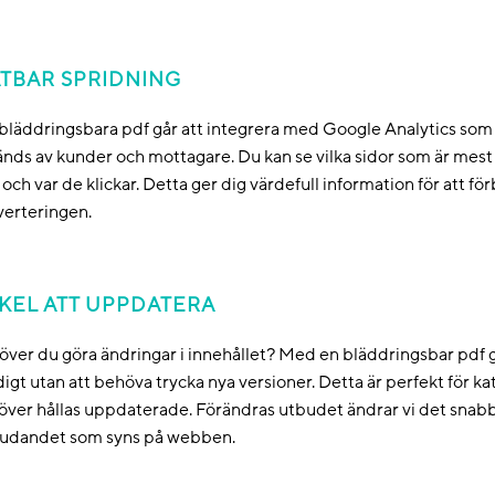
TBAR SPRIDNING
bläddringsbara pdf går att integrera med Google Analytics so
nds av kunder och mottagare. Du kan se vilka sidor som är mest 
 och var de klickar. Detta ger dig värdefull information för att fö
verteringen.
KEL ATT UPPDATERA
ver du göra ändringar i innehållet? Med en bläddringsbar pdf 
igt utan att behöva trycka nya versioner. Detta är perfekt för 
ver hållas uppdaterade. Förändras utbudet ändrar vi det snabbt s
judandet som syns på webben.