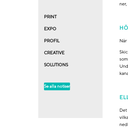
ner,
PRINT
HÖ
EXPO
När 
PROFIL
Skic
CREATIVE
som 
SOLUTIONS
Unde
kana
Se alla notiser
EL
Det 
vilk
nedl