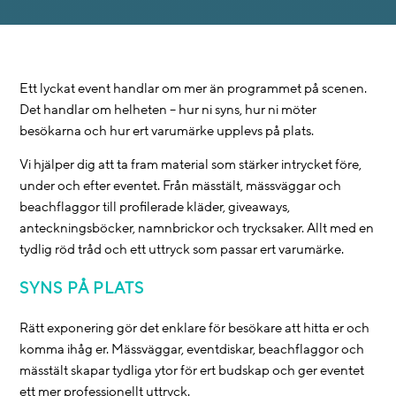
Ett lyckat event handlar om mer än programmet på scenen.
Det handlar om helheten – hur ni syns, hur ni möter
besökarna och hur ert varumärke upplevs på plats.
Vi hjälper dig att ta fram material som stärker intrycket före,
under och efter eventet. Från mässtält, mässväggar och
beachflaggor till profilerade kläder, giveaways,
anteckningsböcker, namnbrickor och trycksaker. Allt med en
tydlig röd tråd och ett uttryck som passar ert varumärke.
SYNS PÅ PLATS
Rätt exponering gör det enklare för besökare att hitta er och
komma ihåg er. Mässväggar, eventdiskar, beachflaggor och
mässtält skapar tydliga ytor för ert budskap och ger eventet
ett mer professionellt uttryck.