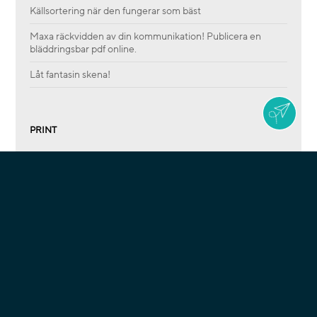
Källsortering när den fungerar som bäst
Maxa räckvidden av din kommunikation! Publicera en
bläddringsbar pdf online.
Låt fantasin skena!
PRINT
EXPO
PROFIL
CREATIVE
SOLUTIONS
Se alla notiser