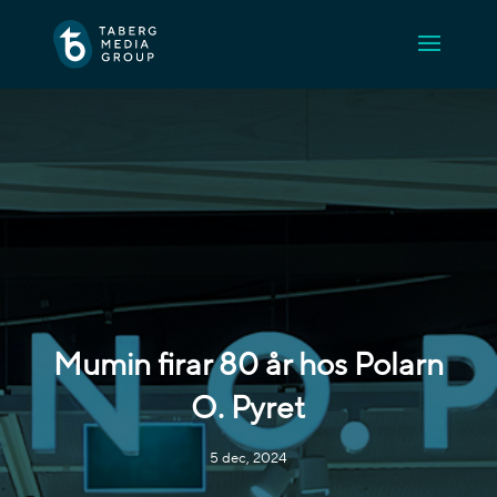
Mumin firar 80 år hos Polarn
O. Pyret
5 dec, 2024