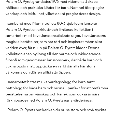
Polarn O. Pyret grundades 1976 med visionen att skapa
hållbara och praktiska kläder för barn. Namnet återspeglar
vänskap och lekfullhet, vilket också präglar deras design.
I samband med Mumintrollets 80-årsjubileum lanserar
Polarn O. Pyret en exklusiv och limiterad kollektion i
samarbete med Tove Janssons älskade sagor. Tove Janssons
magiska berättelser, som har rört och inspirerat människor
världen över, får nu liv på Polarn O. Pyrets kläder. Denna
kollektion är en hyllning till den varma och inkluderande
filosofi som genomsyrar Janssons verk, där både barn och
vuxna bjuds in att upptäcka en värld där alla känslor är
välkomna och dörren alltid står öppen.
I samarbetet hittas mjuka vardagsplagg för barn samt
nattplagg för både barn och vuxna – perfekt för att omfamna
berättelserna om vänskap och kärlek, som också är nära
förknippade med Polarn O. Pyrets egna värderingar.
I Polarn O. Pyrets butiker kan du nu se stora och små tryckta