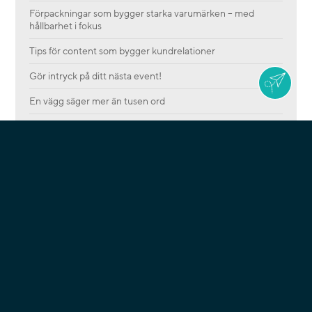
Förpackningar som bygger starka varumärken – med
hållbarhet i fokus
Tips för content som bygger kundrelationer
Gör intryck på ditt nästa event!
En vägg säger mer än tusen ord
Proffsiga möten leder till ökat förtroende och starkare
lojalitet
Källsortering när den fungerar som bäst
Maxa räckvidden av din kommunikation! Publicera en
bläddringsbar pdf online.
Låt fantasin skena!
PRINT
EXPO