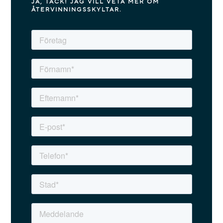
JA, TACK! JAG VILL VETA MER OM
ÅTERVINNINGSSKYLTAR.