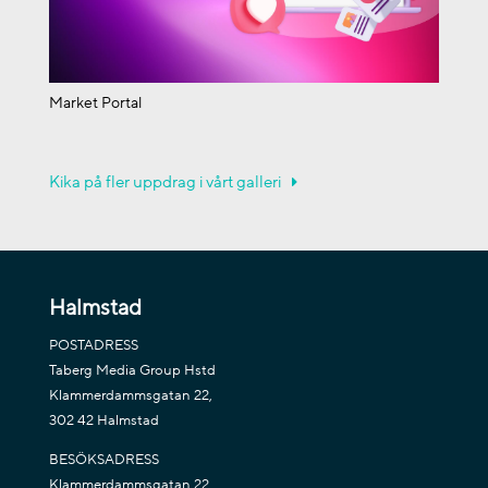
Market Portal
Kika på fler uppdrag i vårt galleri
Halmstad
POSTADRESS
Taberg Media Group Hstd
Klammerdammsgatan 22,
302 42 Halmstad
BESÖKSADRESS
Klammerdammsgatan 22