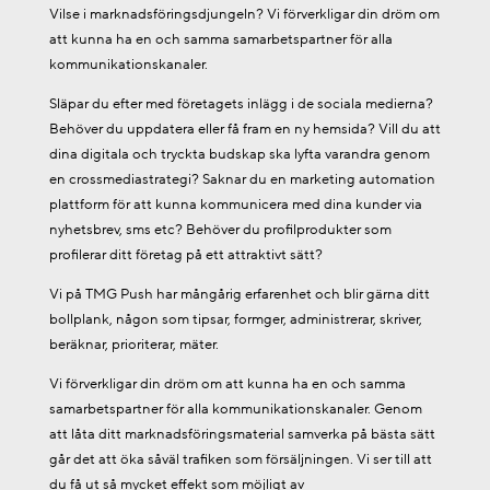
Vilse i marknadsföringsdjungeln? Vi förverkligar din dröm om
att kunna ha en och samma samarbetspartner för alla
kommunikationskanaler.
Släpar du efter med företagets inlägg i de sociala medierna?
Behöver du uppdatera eller få fram en ny hemsida? Vill du att
dina digitala och tryckta budskap ska lyfta varandra genom
en crossmediastrategi? Saknar du en marketing automation
plattform för att kunna kommunicera med dina kunder via
nyhetsbrev, sms etc? Behöver du profilprodukter som
profilerar ditt företag på ett attraktivt sätt?
Vi på TMG Push har mångårig erfarenhet och blir gärna ditt
bollplank, någon som tipsar, formger, administrerar, skriver,
beräknar, prioriterar, mäter.
Vi förverkligar din dröm om att kunna ha en och samma
samarbetspartner för alla kommunikationskanaler. Genom
att låta ditt marknadsföringsmaterial samverka på bästa sätt
går det att öka såväl trafiken som försäljningen. Vi ser till att
du få ut så mycket effekt som möjligt av