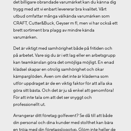
det billigare obrandade varumärket kan du känna dig
trygg med att vi enbart levererar bra kvalitet. Vårt
utbud omfattar många välkända varumärken som
CRAFT, Cutter&Buck, Geyser m fl, men vi har också ett
brett sortiment bra plagg av mindre kända
varumärken.
Det är viktigt med samhörighet både på fritiden och
på arbetet. Vare sig du är i ett lag eller en arbetsgrupp
kan teamkänslan göra det omöjliga möjligt. En enad
klädsel skapar en otrolig samhörighet och ökar
kämparglöden. Även om det inte är kläderna som
utför uppdraget är de en viktig faktor för att alla ska
göra sitt bästa. Och det är ju så enkel att genomföra!
För att inte tala om att det ser snyggt och
professionellt ut.
Arrangerar ditt företag golfevent? Se då till att både
din personal och dina kunder med stolthet kan bära
en tröja med din företagslogotyp. Glöm inte heller de