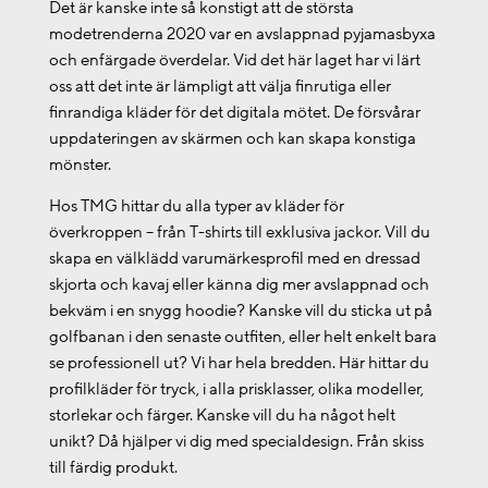
Det är kanske inte så konstigt att de största
modetrenderna 2020 var en avslappnad pyjamasbyxa
och enfärgade överdelar. Vid det här laget har vi lärt
oss att det inte är lämpligt att välja finrutiga eller
finrandiga kläder för det digitala mötet. De försvårar
uppdateringen av skärmen och kan skapa konstiga
mönster.
Hos TMG hittar du alla typer av kläder för
överkroppen – från T-shirts till exklusiva jackor. Vill du
skapa en välklädd varumärkesprofil med en dressad
skjorta och kavaj eller känna dig mer avslappnad och
bekväm i en snygg hoodie? Kanske vill du sticka ut på
golfbanan i den senaste outfiten, eller helt enkelt bara
se professionell ut? Vi har hela bredden. Här hittar du
profilkläder för tryck, i alla prisklasser, olika modeller,
storlekar och färger. Kanske vill du ha något helt
unikt? Då hjälper vi dig med specialdesign. Från skiss
till färdig produkt.