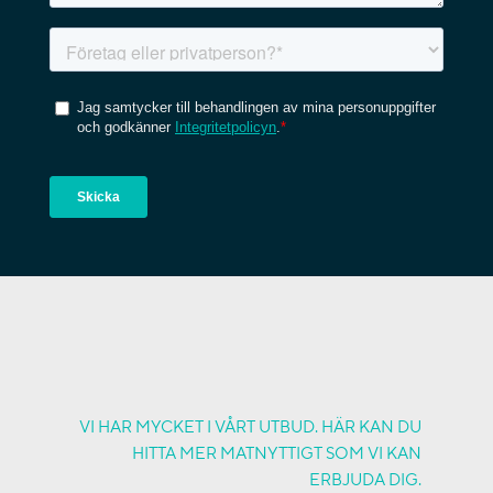
VI HAR MYCKET I VÅRT UTBUD. HÄR KAN DU
HITTA MER MATNYTTIGT SOM VI KAN
ERBJUDA DIG.