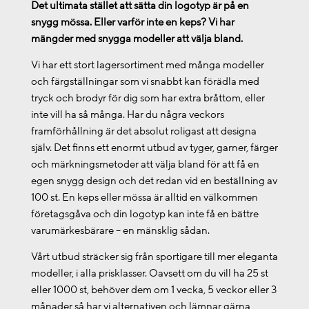
Det ultimata stället att sätta din logotyp är på en
snygg mössa. Eller varför inte en keps? Vi har
mängder med snygga modeller att välja bland.
Vi har ett stort lagersortiment med många modeller
och färgställningar som vi snabbt kan förädla med
tryck och brodyr för dig som har extra bråttom, eller
inte vill ha så många. Har du några veckors
framförhållning är det absolut roligast att designa
själv. Det finns ett enormt utbud av tyger, garner, färger
och märkningsmetoder att välja bland för att få en
egen snygg design och det redan vid en beställning av
100 st. En keps eller mössa är alltid en välkommen
företagsgåva och din logotyp kan inte få en bättre
varumärkesbärare – en mänsklig sådan.
Vårt utbud sträcker sig från sportigare till mer eleganta
modeller, i alla prisklasser. Oavsett om du vill ha 25 st
eller 1000 st, behöver dem om 1 vecka, 5 veckor eller 3
månader så har vi alternativen och lämnar gärna