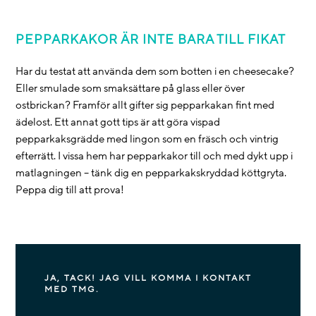
PEPPARKAKOR ÄR INTE BARA TILL FIKAT
Har du testat att använda dem som botten i en cheesecake?
Eller smulade som smaksättare på glass eller över
ostbrickan? Framför allt gifter sig pepparkakan fint med
ädelost. Ett annat gott tips är att göra vispad
pepparkaksgrädde med lingon som en fräsch och vintrig
efterrätt. I vissa hem har pepparkakor till och med dykt upp i
matlagningen – tänk dig en pepparkakskryddad köttgryta.
Peppa dig till att prova!
JA, TACK! JAG VILL KOMMA I KONTAKT
MED TMG.