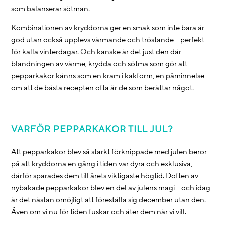
som balanserar sötman.
Kombinationen av kryddorna ger en smak som inte bara är
god utan också upplevs värmande och tröstande – perfekt
för kalla vinterdagar. Och kanske är det just den där
blandningen av värme, krydda och sötma som gör att
pepparkakor känns som en kram i kakform, en påminnelse
om att de bästa recepten ofta är de som berättar något.
VARFÖR PEPPARKAKOR TILL JUL?
Att pepparkakor blev så starkt förknippade med julen beror
på att kryddorna en gång i tiden var dyra och exklusiva,
därför sparades dem till årets viktigaste högtid. Doften av
nybakade pepparkakor blev en del av julens magi – och idag
är det nästan omöjligt att föreställa sig december utan den.
Även om vi nu för tiden fuskar och äter dem när vi vill.