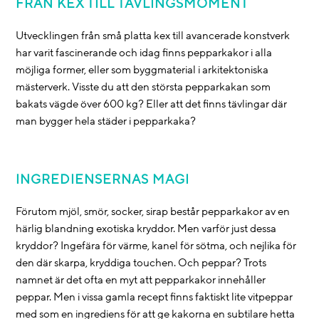
FRÅN KEX TILL TÄVLINGSMOMENT
Utvecklingen från små platta kex till avancerade konstverk
har varit fascinerande och idag finns pepparkakor i alla
möjliga former, eller som byggmaterial i arkitektoniska
mästerverk. Visste du att den största pepparkakan som
bakats vägde över 600 kg? Eller att det finns tävlingar där
man bygger hela städer i pepparkaka?
INGREDIENSERNAS MAGI
Förutom mjöl, smör, socker, sirap består pepparkakor av en
härlig blandning exotiska kryddor. Men varför just dessa
kryddor? Ingefära för värme, kanel för sötma, och nejlika för
den där skarpa, kryddiga touchen. Och peppar? Trots
namnet är det ofta en myt att pepparkakor innehåller
peppar. Men i vissa gamla recept finns faktiskt lite vitpeppar
med som en ingrediens för att ge kakorna en subtilare hetta