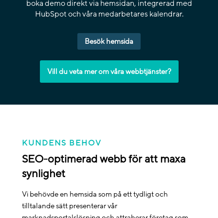
boka demo direkt via hemsidan, integrerad med
HubSpot och våra medarbetares kalendrar.
Besök hemsida
Vill du veta mer om våra webbtjänster?
KUNDENS BEHOV
SEO-optimerad webb för att maxa
synlighet
Vi behövde en hemsida som på ett tydligt och
tilltalande sätt presenterar vår
marknadsportalslösning och attraherar företag som